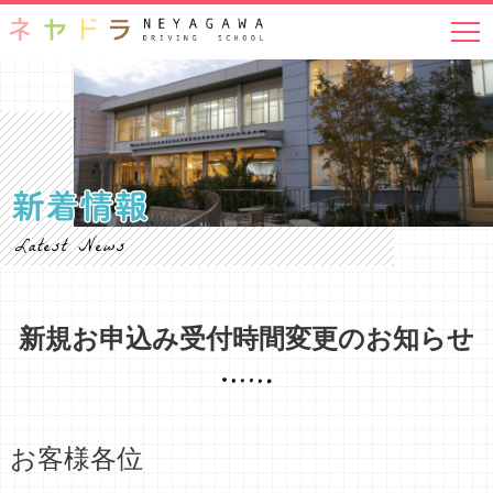
免許取得をお考えの方へ
普通免許
二輪免許
その他免許
在校生の方へ
在校生メニュー
無料送迎バス
オンライン学科教習
ご紹介特典
ペーパードライバーの方へ
新規お申込み受付時間変更のお知らせ
安全運転クリニック
企業のお客様へ
お客様各位
交通安全教育センター