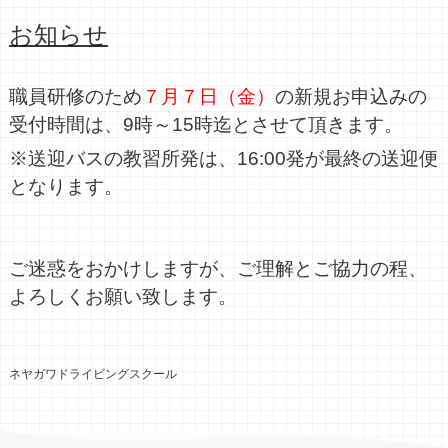
ネヤドラについて
お知らせ
スクールライフ
スタッフのこだわり
お客様のホンネ
For Riders
職員研修のため
７月７日（金）
の新規お申込みの
受付時間は、9時～15時迄とさせて頂きます。
ニュース
※送迎バスの教習所発は、16:00発が最終の送迎便
となります。
新着情報
コラム
在校生向け
メディア
ご迷惑をおかけしますが、ご理解とご協力の程、
アクセス
よろしくお願い致します。
無料送迎バス
MAP
企業情報
ネヤガワドライビングスクール
会社概要
採用情報
プライバシーポリシー