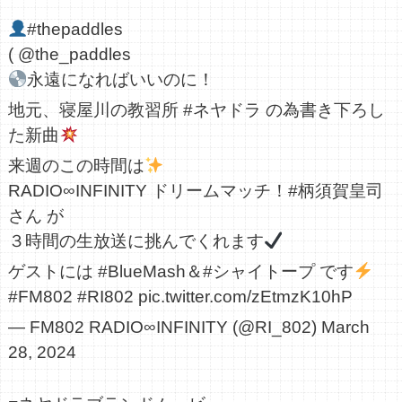
#thepaddles
(
@the_paddles
永遠になればいいのに！
地元、寝屋川の教習所
#ネヤドラ
の為書き下ろし
た新曲
来週のこの時間は
RADIO∞INFINITY ドリームマッチ！
#柄須賀皇司
さん が
３時間の生放送に挑んでくれます
ゲストには
#BlueMash
＆
#シャイトープ
です
#FM802
#RI802
pic.twitter.com/zEtmzK10hP
— FM802 RADIO∞INFINITY (@RI_802)
March
28, 2024