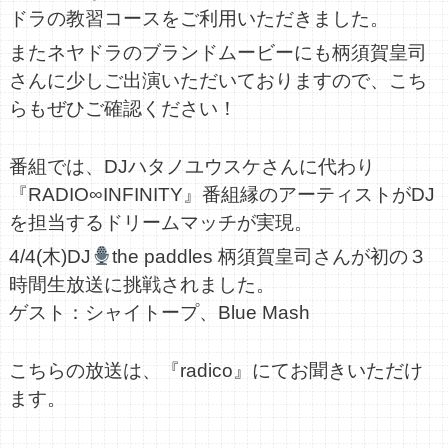
お問い合わせ
ドラの教習コースをご利用いただきました。
お問い合わせフォーム
よくある質問
またネヤドラのブランドムービーにも柄須賀皇司
さんに少しご出演いただいておりますので、こち
らもぜひご確認ください！
番組では、DJハタノユウスケさんに代わり
『RADIO∞INFINITY』番組縁のアーティストがDJ
を担当するドリームマッチが実現。
4/4(木)DJ
the paddles 柄須賀皇司さんが初の３
時間生放送に挑戦されました。
ゲスト：シャイトープ、Blue Mash
こちらの放送は、『radico』にてお聞きいただけ
ます。