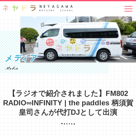
免許取得をお考えの方へ
普通免許
二輪免許
その他免許
在校生の方へ
在校生メニュー
無料送迎バス
オンライン学科教習
ご紹介特典
ペーパードライバーの方へ
【ラジオで紹介されました】FM802
安全運転クリニック
RADIO∞INFINITY | the paddles 柄須賀
皇司さんが代打DJとして出演
企業のお客様へ
交通安全教育センター