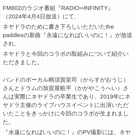
ネヤドラについて
FM802のラジオ番組『RADIO∞INFINITY』
（2024年4月4日放送）にて、
スクールライフ
スタッフのこだわり
お客様のホンネ
ネヤドラのために書き下ろしいただいたthe
For Riders
paddlesの新曲『永遠になればいいのに！』が放送
され、
ニュース
ネヤドラと今回のコラボの取組みについて紹介い
新着情報
コラム
在校生向け
ただきました。
メディア
バンドのボーカル柄須賀皇司（からすがおうじ）
アクセス
さんとドラムの加賀屋航平（かがやこうへい）さ
無料送迎バス
MAP
んは実際にネヤドラの卒業生であり、2019年にネ
ヤドラ主催のライブハウスイベントに出演いただ
企業情報
いたことをきっかけに今回のコラボが生まれまし
た。
会社概要
採用情報
プライバシーポリシー
『永遠になればいいのに！』のPV撮影には、ネヤ