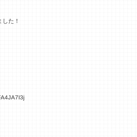
ました！
ZFA4JA7I3j