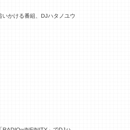
追いかける番組、DJハタノユウ
DIO∞INFINITY」でDJハ