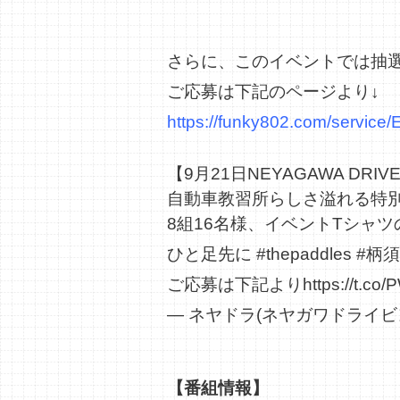
さらに、このイベントでは抽選
ご応募は下記のページより↓
https://funky802.com/service/
【9月21日NEYAGAWA DRIVE
自動車教習所らしさ溢れる特
8組16名様、イベントTシャ
ひと足先に
#thepaddles
#柄
ご応募は下記より
https://t.co
— ネヤドラ(ネヤガワドライビング
【番組情報】