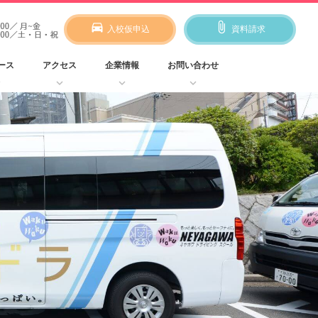
directions_car
attach_file
入校仮申込
資料請求
ース
アクセス
企業情報
お問い合わせ
w_down
keyboard_arrow_down
keyboard_arrow_down
keyboard_arrow_down