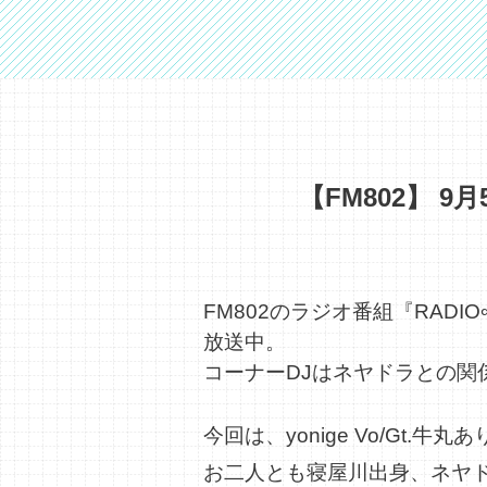
【FM802】 
FM802のラジオ番組『RADIO
放送中。
コーナーDJはネヤドラとの関係も
今回は、yonige Vo/Gt.
お二人とも寝屋川出身、ネヤ