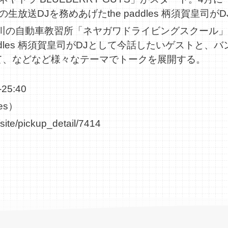
放送DJを務めあげたthe paddles 柄須賀皇司が
元、寝屋川の自動車教習所「ネヤガワドライビングスクー
addles 柄須賀皇司がDJとして今話したいゲストと
て、などなど様々なテーマでトークを展開する。
5:40
es）
site/pickup_detail/7414