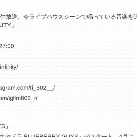
」
2で生放送、今ライブハウスシーンで鳴っている音楽を
NITY」
7:00
nfinity/
tagram.com/ri_802__/
.com/@fm802_ri
YS」
ラ BLUEBERRY GUYS」がスタート。4月に「RA