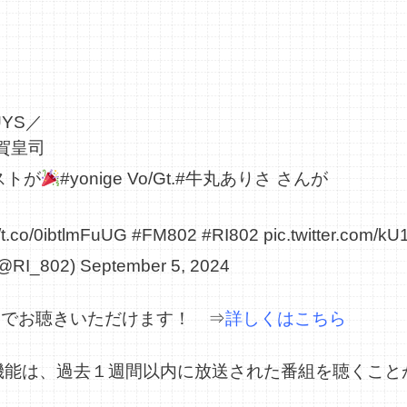
UYS／
賀皇司
ストが
#yonige
Vo/Gt.
#牛丸ありさ
さんが
//t.co/0ibtlmFuUG
#FM802
#RI802
pic.twitter.com/kU
(@RI_802)
September 5, 2024
リーでお聴きいただけます！ ⇒
詳しくはこちら
機能は、過去１週間以内に放送された番組を聴くこと