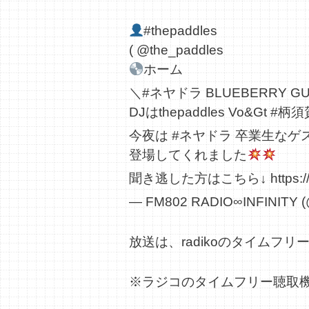
#thepaddles
(
@the_paddles
ホーム
＼
#ネヤドラ
BLUEBERRY G
DJはthepaddles Vo&Gt
#柄須
今夜は
#ネヤドラ
卒業生なゲ
登場してくれました
聞き逃した方はこちら↓
https:
— FM802 RADIO∞INFINITY 
放送は、radikoのタイムフ
※ラジコのタイムフリー聴取