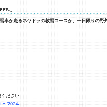
FES.」
普段は教習車が走るネヤドラの教習コースが、一日限りの
認ください
kfes/2024/