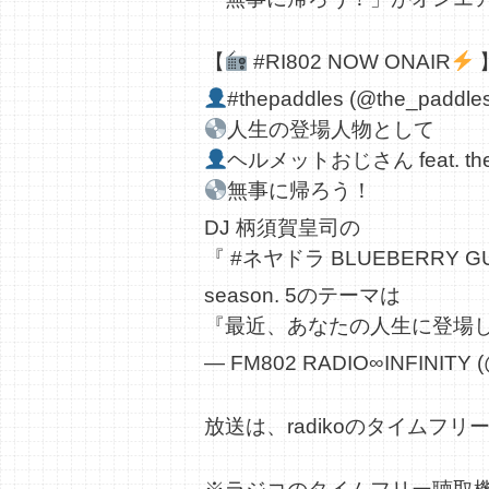
【
#RI802
NOW ONAIR
#thepaddles
(
@the_paddle
人生の登場人物として
ヘルメットおじさん feat. th
無事に帰ろう！
DJ 柄須賀皇司の
『
#ネヤドラ
BLUEBERRY GU
season. 5のテーマは
『最近、あなたの人生に登場
— FM802 RADIO∞INFINITY 
放送は、radikoのタイムフ