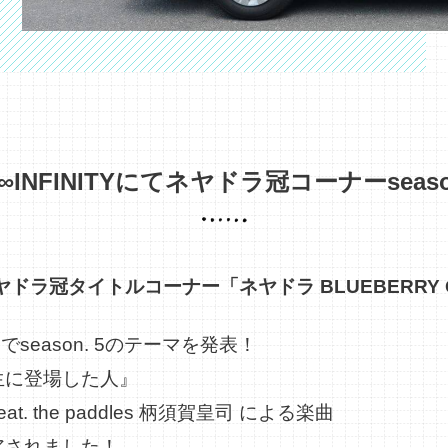
IO∞INFINITYにてネヤドラ冠コーナーsea
ドラ冠タイトルコーナー「ネヤドラ BLUEBERRY
season. 5のテーマを発表！
生に登場した人』
t. the paddles 柄須賀皇司 による楽曲
アされました！