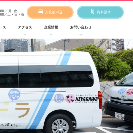
directions_car
attach_file
入校仮申込
資料請求
ース
アクセス
企業情報
お問い合わせ
w_down
keyboard_arrow_down
keyboard_arrow_down
keyboard_arrow_down