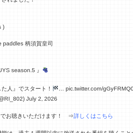
】
s
)
e paddles 柄須賀皇司
YS season.5 』
した人』でスタート！
…
pic.twitter.com/gGyFRMQ
(@RI_802)
July 2, 2026
リーでお聴きいただけます！ ⇒
詳しくはこちら