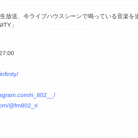
」
2で生放送、今ライブハウスシーンで鳴っている音楽を
NITY」
7:00
nfinity/
tagram.com/ri_802__/
.com/@fm802_ri