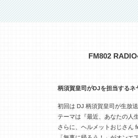
FM802 RAD
柄須賀皇司がDJを担当するネヤ
初回は DJ 柄須賀皇司が生放送で
テーマは『最近、あなたの人
さらに、
ヘルメットおじさん fea
「
無事に帰ろう！」がオンエ