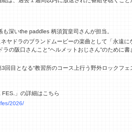
機能は、過去１週間以内に放送された番組を聴くこと
深いthe paddles 柄須賀皇司さんが担当。
は2024年にネヤドラのブランドムービーの楽曲として「永
ヤドラの阪口さんこと“ヘルメットおじさん”のために
。
第3回目となる“教習所のコース上行う野外ロックフェス”「
。
CK FES.」の詳細はこちら
kfes/2026/