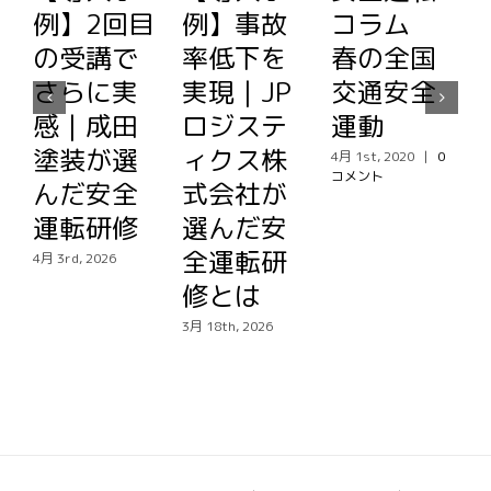
例】2回目
例】事故
コラム
の受講で
率低下を
春の全国
4
さらに実
実現｜JP
交通安全
感｜成田
ロジステ
運動
塗装が選
ィクス株
4月 1st, 2020
|
0
コメント
んだ安全
式会社が
運転研修
選んだ安
全運転研
4月 3rd, 2026
修とは
3月 18th, 2026